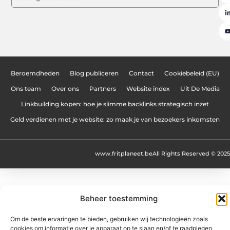
Beroemdheden
Blog publiceren
Contact
Cookiebeleid (EU)
Ons team
Over ons
Partners
Website index
Uit De Media
Linkbuilding kopen: hoe je slimme backlinks strategisch inzet
Geld verdienen met je website: zo maak je van bezoekers inkomsten
www.fritplaneet.be
All Rights Reserved © 2025
Beheer toestemming
Om de beste ervaringen te bieden, gebruiken wij technologieën zoals
cookies om informatie over je apparaat op te slaan en/of te raadplegen.