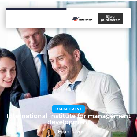
Blog
publiceren
MANAGEMENT
International institute for management
development
Emma Vos