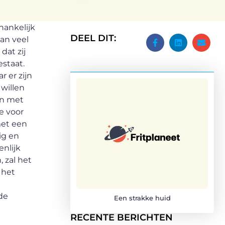
hankelijk
DEEL DIT:
an veel
dat zij
estaat.
 er zijn
willen
an met
e voor
met een
tig en
enlijk
 zal het
 het
de
Een strakke huid
RECENTE BERICHTEN