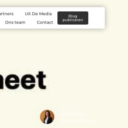
artners
Uit De Media
Blog
publiceren
Ons team
Contact
Emma Vos
Content Writer