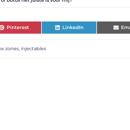
of botox het juiste is voor mij?
Pinterest
LinkedIn
Ema
ox zones
,
injectables