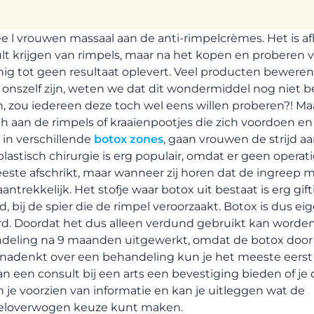
ee l vrouwen massaal aan de anti-rimpelcrèmes. Het is af
lt krijgen van rimpels, maar na het kopen en proberen v
g tot geen resultaat oplevert. Veel producten beweren 
onszelf zijn, weten we dat dit wondermiddel nog niet b
 zou iedereen deze toch wel eens willen proberen?! Maar
 aan de rimpels of kraaienpootjes die zich voordoen en 
in verschillende
botox zones
, gaan vrouwen de strijd a
stisch chirurgie is erg populair, omdat er geen operati
eeste afschrikt, maar wanneer zij horen dat de ingreep 
aantrekkelijk. Het stofje waar botox uit bestaat is erg gif
ij de spier die de rimpel veroorzaakt. Botox is dus eig
rd. Doordat het dus alleen verdund gebruikt kan worden,
andeling na 9 maanden uitgewerkt, omdat de botox door
 nadenkt over een behandeling kun je het meeste eerst
een consult bij een arts een bevestiging bieden of je 
n je voorzien van informatie en kan je uitleggen wat de
 weloverwogen keuze kunt maken.