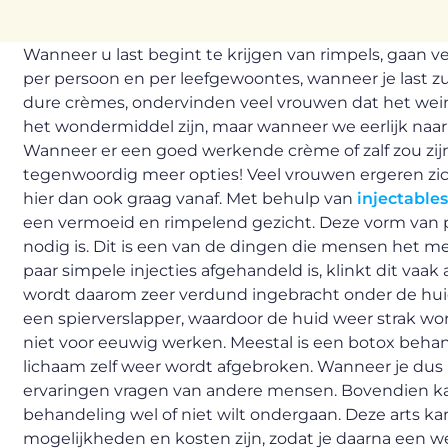
Wanneer u last begint te krijgen van rimpels, gaan v
per persoon en per leefgewoontes, wanneer je last zu
dure crèmes, ondervinden veel vrouwen dat het weini
het wondermiddel zijn, maar wanneer we eerlijk naar 
Wanneer er een goed werkende crème of zalf zou zijn,
tegenwoordig meer opties! Veel vrouwen ergeren zich
hier dan ook graag vanaf. Met behulp van
injectables
een vermoeid en rimpelend gezicht. Deze vorm van pla
nodig is. Dit is een van de dingen die mensen het m
paar simpele injecties afgehandeld is, klinkt dit vaak 
wordt daarom zeer verdund ingebracht onder de huid, b
een spierverslapper, waardoor de huid weer strak wo
niet voor eeuwig werken. Meestal is een botox beh
lichaam zelf weer wordt afgebroken. Wanneer je dus
ervaringen vragen van andere mensen. Bovendien kan 
behandeling wel of niet wilt ondergaan. Deze arts ka
mogelijkheden en kosten zijn, zodat je daarna een