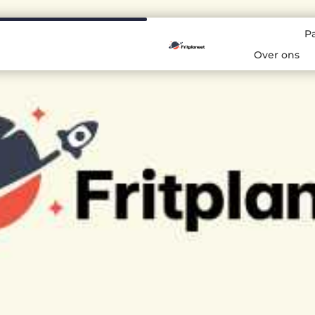
P
Over ons