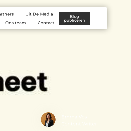
artners
Uit De Media
Blog
publiceren
Ons team
Contact
Emma Vos
Content Writer