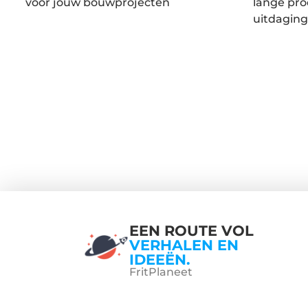
voor jouw bouwprojecten
lange pro
uitdagin
EEN ROUTE VOL
VERHALEN EN
IDEEËN.
FritPlaneet