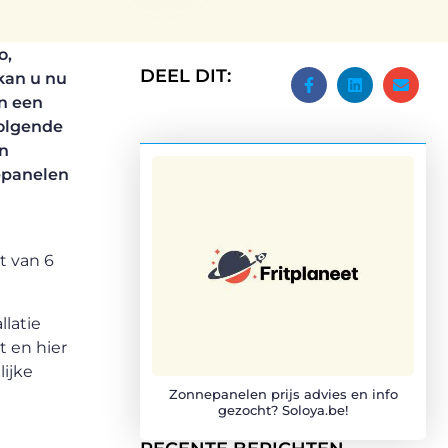
o,
DEEL DIT:
kan u nu
jn een
olgende
en
nepanelen
t van 6
llatie
t en hier
lijke
Zonnepanelen prijs advies en info
gezocht? Soloya.be!