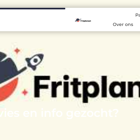
P
Over ons
ies en info gezocht?