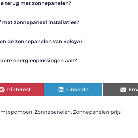
 je terug met zonnepanelen?
f met zonnepaneel installaties?
ben de zonnepanelen van Soloya?
ndere energieoplossingen aan?
Pinterest
LinkedIn
Ema
rmtepompen
,
Zonnepanelen
,
Zonnepanelen prijs