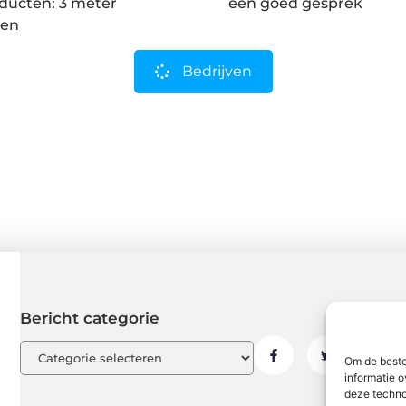
ducten: 3 meter
een goed gesprek
gen
Bedrijven
Bericht categorie
Om de beste
informatie o
deze techno