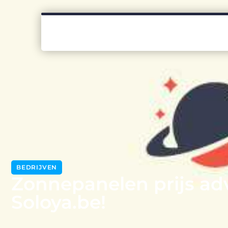
BEDRIJVEN
Zonnepanelen prijs adv
Soloya.be!