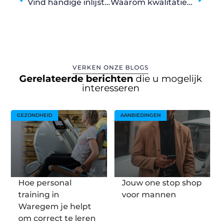
Vind handige inlijstingen op maat in deze kaderwinkel
Waarom kwalitatief onderhoud van je zwembad essentieel is
VERKEN ONZE BLOGS
Gerelateerde berichten
die u mogelijk
interesseren
GEZONDHEID
AANBIEDINGEN
Hoe personal
Jouw one stop shop
training in
voor mannen
Waregem je helpt
om correct te leren