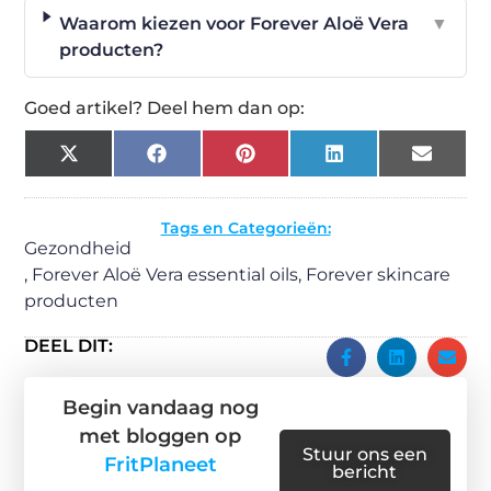
Waarom kiezen voor Forever Aloë Vera
▼
producten?
Goed artikel? Deel hem dan op:
X
Facebook
Pinterest
LinkedIn
Email
(Twitter)
Tags en Categorieën:
Gezondheid
,
Forever Aloë Vera essential oils
,
Forever skincare
producten
DEEL DIT:
Begin vandaag nog
met bloggen op
Stuur ons een
FritPlaneet
bericht