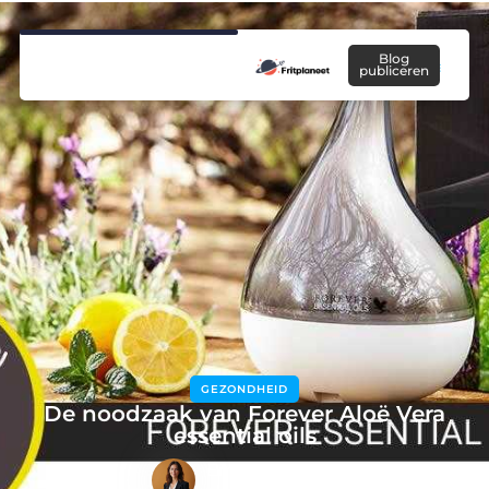
Blog
publiceren
GEZONDHEID
De noodzaak van Forever Aloë Vera
essential oils
Emma Vos