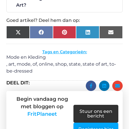
Art?
Goed artikel? Deel hem dan op:
X
Facebook
Pinterest
LinkedIn
Email
(Twitter)
Tags en Categorieën:
Mode en Kleding
,
art
,
mode
,
of
,
online
,
shop
,
state
,
state of art
,
to-
be-dressed
DEEL DIT:
Begin vandaag nog
met bloggen op
Stuur ons een
FritPlaneet
bericht