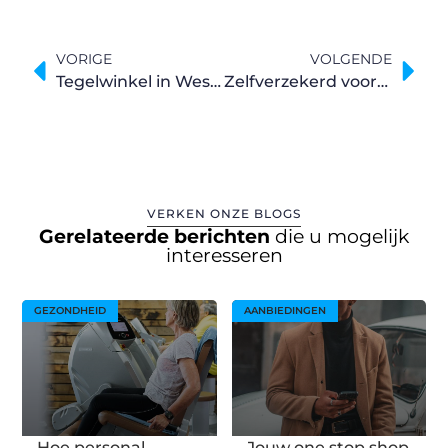
VORIGE
VOLGENDE
Tegelwinkel in West-Vlaanderen waar professioneel advies het verschil maakt
Zelfverzekerd voor de dag komen dankzij een kledingwinkel in Sint-Niklaas
VERKEN ONZE BLOGS
Gerelateerde berichten
die u mogelijk
interesseren
GEZONDHEID
AANBIEDINGEN
Hoe personal
Jouw one stop shop