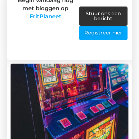
Begin vandaag nog
met bloggen op
Stuur ons een
FritPlaneet
bericht
Registreer hier