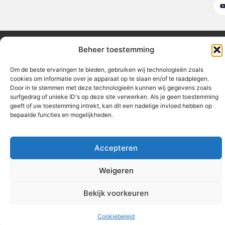
Beroemdheden
Blog publiceren
Contact
Cookiebeleid (EU)
Beheer toestemming
Ons team
Over ons
Partners
Website index
Uit De Media
Om de beste ervaringen te bieden, gebruiken wij technologieën zoals
Linkbuilding kopen: hoe je slimme backlinks strategisch inzet
cookies om informatie over je apparaat op te slaan en/of te raadplegen.
Door in te stemmen met deze technologieën kunnen wij gegevens zoals
Geld verdienen met je website: zo maak je van bezoekers inkomsten
surfgedrag of unieke ID's op deze site verwerken. Als je geen toestemming
geeft of uw toestemming intrekt, kan dit een nadelige invloed hebben op
bepaalde functies en mogelijkheden.
www.fritplaneet.be
All Rights Reserved © 2025
Accepteren
Weigeren
Bekijk voorkeuren
Cookiebeleid