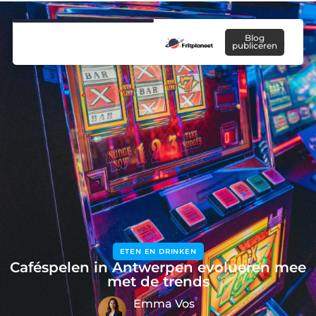
Blog
publiceren
ETEN EN DRINKEN
Caféspelen in Antwerpen evolueren mee
met de trends
Emma Vos