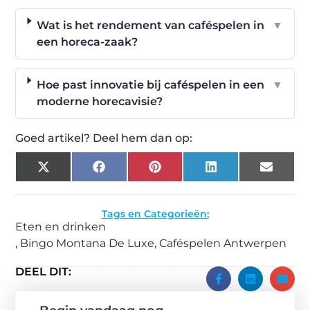
Wat is het rendement van caféspelen in
▼
een horeca-zaak?
Hoe past innovatie bij caféspelen in een
▼
moderne horecavisie?
Goed artikel? Deel hem dan op:
X
Facebook
Pinterest
LinkedIn
Email
(Twitter)
Tags en Categorieën:
Eten en drinken
,
Bingo Montana De Luxe
,
Caféspelen Antwerpen
DEEL DIT: